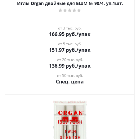
Иглы Organ двойные для БШМ № 90/4, уп.1шт.
от 3 тыс. руб.
166.95
руб.
/упак
от 5 тыс. руб.
151.97
руб.
/упак
от 20 тыс. руб.
136.99
руб.
/упак
от 50 тыс. руб.
Спец. цена